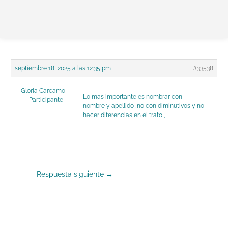
Ir
Navegación
al
de
contenido
entradas
septiembre 18, 2025 a las 12:35 pm
#33538
Gloria Cárcamo
Lo mas importante es nombrar con
Participante
nombre y apellido ,no con diminutivos y no
hacer diferencias en el trato ,
Respuesta siguiente
→