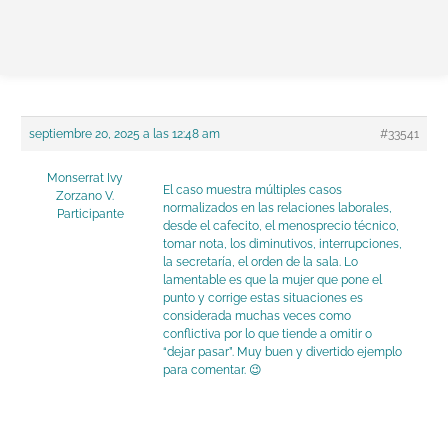
Ir
Navegación
al
de
contenido
entradas
septiembre 20, 2025 a las 12:48 am
#33541
Monserrat Ivy
El caso muestra múltiples casos
Zorzano V.
normalizados en las relaciones laborales,
Participante
desde el cafecito, el menosprecio técnico,
tomar nota, los diminutivos, interrupciones,
la secretaría, el orden de la sala. Lo
lamentable es que la mujer que pone el
punto y corrige estas situaciones es
considerada muchas veces como
conflictiva por lo que tiende a omitir o
“dejar pasar”. Muy buen y divertido ejemplo
para comentar. 😉