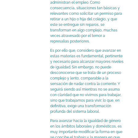
administran el empleo. Como
consecuencia, situaciones tan básicas y
relevantes como solicitar un permiso para
retirar a un hijo o hija del colegio, y que
este se entregue sin reparos, se
transforman en algo complejo, muchas
veces atravesado por el temor a
represalias posteriores.
Es por ello que, considero que avanzar en
estas materias es fundamental, pertinente
y necesario para alcanzar mayores niveles
de igualdad. Sin embargo, no puede
desconocerse que se trata de un proceso
complejo y lento, comparable a la
sensación de nadar contra la corriente. Y
seguirá siendo así mientras no se asuma
con claridad que no vivimos para trabajar,
sino que trabajamos para vivir; lo que, en
definitiva, exige una transformación
profunda del sistema laboral.
Para avanzar hacia la igualdad de género
en los ámbitos laborales y domésticos, es
muy importante modificar la forma en que
se concibe el trabajo y la manera en que