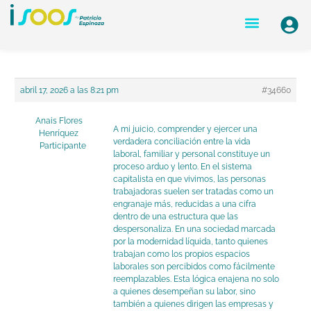
Ir
Navegación
Menu
al
de
contenido
entradas
abril 17, 2026 a las 8:21 pm
#34660
Anais Flores
A mi juicio, comprender y ejercer una
Henríquez
verdadera conciliación entre la vida
Participante
laboral, familiar y personal constituye un
proceso arduo y lento. En el sistema
capitalista en que vivimos, las personas
trabajadoras suelen ser tratadas como un
engranaje más, reducidas a una cifra
dentro de una estructura que las
despersonaliza. En una sociedad marcada
por la modernidad líquida, tanto quienes
trabajan como los propios espacios
laborales son percibidos como fácilmente
reemplazables. Esta lógica enajena no solo
a quienes desempeñan su labor, sino
también a quienes dirigen las empresas y