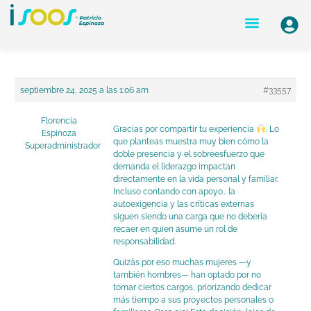
Ir
Navegación
Menu
al
de
contenido
entradas
septiembre 24, 2025 a las 1:06 am
#33557
Florencia
Gracias por compartir tu experiencia
. Lo
Espinoza
que planteas muestra muy bien cómo la
Superadministrador
doble presencia y el sobreesfuerzo que
demanda el liderazgo impactan
directamente en la vida personal y familiar.
Incluso contando con apoyo… la
autoexigencia y las críticas externas
siguen siendo una carga que no debería
recaer en quien asume un rol de
responsabilidad.
Quizás por eso muchas mujeres —y
también hombres— han optado por no
tomar ciertos cargos, priorizando dedicar
más tiempo a sus proyectos personales o